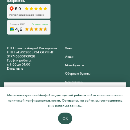
флористов.
ИП Новиков Андрей Викторович
Хиты
ИНН 745002805734 ОГРНИП
317745600193928
Акции
График работы:
с 9:00 до 01:00
Монобукеты
Ежедневно
Сборные букеты
Композиции
🌸 Подарим 250 бонусов за подписку на нашу
Закрыть
группу Вконтакте
Мы используем cookie-файлы для лучшей работы сайта в соответствии с
Розы
Отзывы
по
литикой конфиденциальности
.
Оставаясь на сайте, вы соглашаетесь
с их использованием.
Хризантемы
Программа лояльности
Диантусы
ОК
Позвонить
Главная
Каталог
Гортензии
Контакты