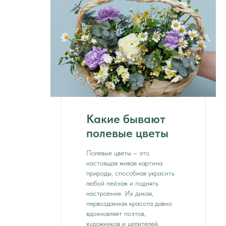
Какие бывают
полевые цветы
Полевые цветы – это
настоящая живая картина
природы, способная украсить
любой пейзаж и поднять
настроение. Их дикая,
первозданная красота давно
вдохновляет поэтов,
художников и целителей.