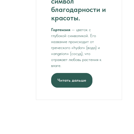
символ
благодарности и
красоты.
Гортензия
— цветок с
глубокой символикой. Его
название происходит от
греческого «hydor» (вода) и
«angeion» (сосуд), что
отражает любовь растения к
влаге.
Читать дальше