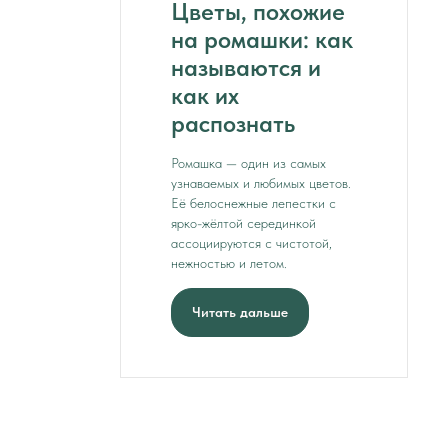
Цветы, похожие
на ромашки: как
называются и
как их
распознать
Ромашка — один из самых
узнаваемых и любимых цветов.
Её белоснежные лепестки с
ярко-жёлтой серединкой
ассоциируются с чистотой,
нежностью и летом.
Читать дальше