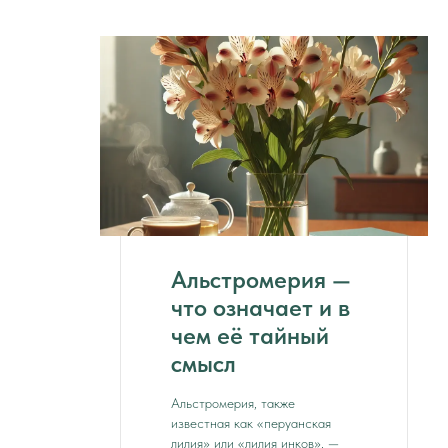
Альстромерия —
что означает и в
чем её тайный
смысл
Альстромерия, также
известная как «перуанская
лилия» или «лилия инков», —