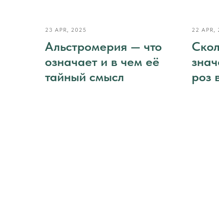
23 APR, 2025
22 APR,
Альстромерия — что
Скол
означает и в чем её
знач
тайный смысл
роз 