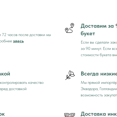
Доставим за 
букет
и 72 часов после доставки мы
дробнее
здесь
Если вы сделали зак
за 90 минут. Если в
стоимости букета вм
вкой
Всегда низки
оконтролировать качество
Мы прямой импортёр
перед доставкой
Эквадора, Голландии
возможность закупат
ок
Доставка инк