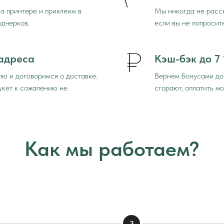
а принтере и приклеим в
Мы никогда не расск
одчерков.
если вы не попросит
 адреса
Кэш-бэк до 7
ю и договоримся о доставке.
Вернём бонусами до
укет к сожалению не
сгорают, оплатить м
Как мы работаем?