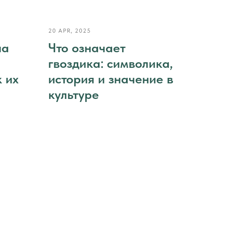
20 APR, 2025
на
Что означает
гвоздика: символика,
 их
история и значение в
культуре