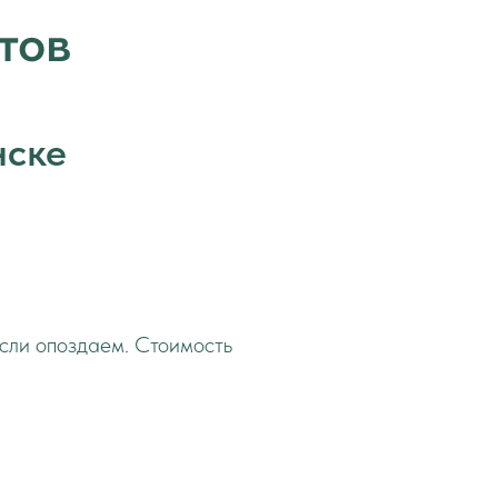
тов
нске
если опоздаем. Стоимость