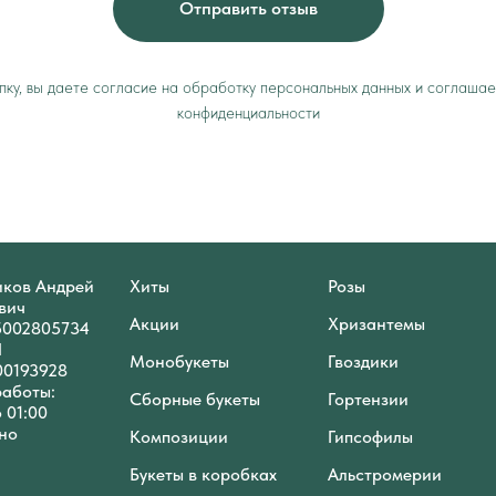
Отправить отзыв
ку, вы даете согласие на обработку персональных данных и соглашае
конфиденциальности
ков Андрей
Хиты
Розы
вич
Акции
Хризантемы
5002805734
П
Монобукеты
Гвоздики
00193928
работы:
Сборные букеты
Гортензии
о 01:00
но
Композиции
Гипсофилы
Букеты в коробках
Альстромерии