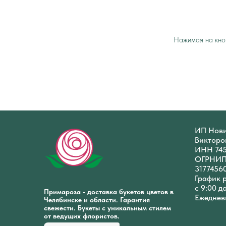
Нажимая на кноп
ИП Нови
Викторо
ИНН 74
ОГРНИ
3177456
График 
с 9:00 д
Примароза - доставка букетов цветов в
Ежеднев
Челябинске и области. Гарантия
свежести. Букеты с уникальным стилем
от ведущих флористов.