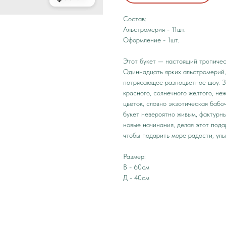
Состав:
Альстромерия - 11шт.
Оформление - 1шт.
Этот букет — настоящий тропичес
Одиннадцать ярких альстромерий,
потрясающее разноцветное шоу. З
красного, солнечного желтого, не
цветок, словно экзотическая бабо
букет невероятно живым, фактурны
новые начинания, делая этот под
чтобы подарить море радости, ул
Размер:
В - 60см
Д - 40см