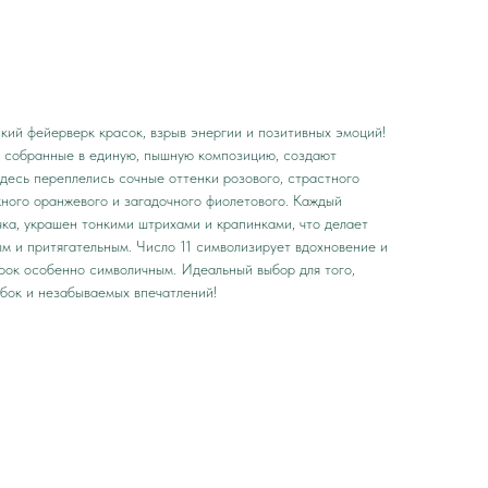
кий фейерверк красок, взрыв энергии и позитивных эмоций!
 собранные в единую, пышную композицию, создают
десь переплелись сочные оттенки розового, страстного
жного оранжевого и загадочного фиолетового. Каждый
чка, украшен тонкими штрихами и крапинками, что делает
м и притягательным. Число 11 символизирует вдохновение и
арок особенно символичным. Идеальный выбор для того,
ыбок и незабываемых впечатлений!