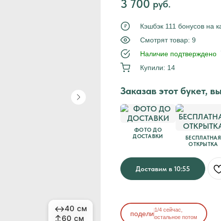
3 700
руб.
Tilda
Кэшбэк 111 бонусов на к
₽
Смотрят товар: 9
Наличие подтверждено
Купили: 14
Заказав этот букет, в
ФОТО ДО
ДОСТАВКИ
БЕСПЛАТНАЯ
ОТКРЫТКА
Доставим в 10:55
↔
↔
40 см
40 см
1/4 сейчас,
подели
↕
↕
60 см
60 см
остальное потом