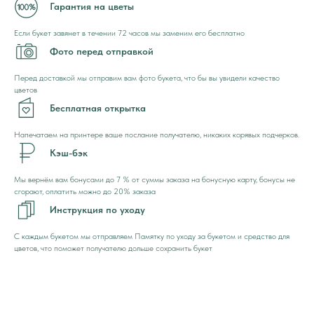
Гарантия на цветы
Если букет завянет в течении 72 часов мы заменим его бесплатно
Фото перед отправкой
Перед доставкой мы отправим вам фото букета, что бы вы увидели качество
цветов
Бесплатная открытка
Напечатаем на принтере ваше послание получателю, никаких корявых подчерков.
Кэш-бэк
Мы вернём вам бонусами до 7 % от суммы заказа на бонусную карту, бонусы не
сгорают, оплатить можно до 20% заказа
Инструкция по уходу
С каждым букетом мы отправляем Памятку по уходу за букетом и средство для
цветов, что поможет получателю дольше сохранить букет