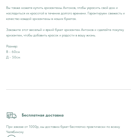
Вы также можете купить хризантемы Антонов, чтобы украсить свой дом и
насладиться их красотой в течение долгого времени. Гарантируем свежесть и
качество каждой хризантемы в наших букетах.
Закажите этот веселый и яркий букет хризантем Антонов и сделайте покупку
хризантем, чтобы добавить красок и радости в вашу жизнь.
Размер:
В - 60см
Д - 50см
Бесплатная доставка
При заказе от 1000р, мы доставим букет бесплатно практически по всему
Челябинску