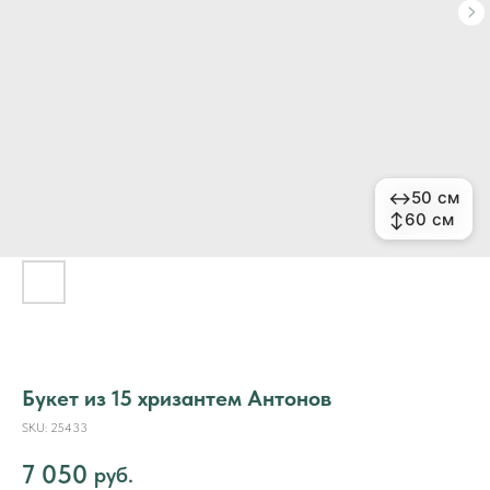
↔
↔
50 см
50 см
↕
↕
60 см
60 см
Букет из 15 хризантем Антонов
SKU:
25433
7 050
руб.