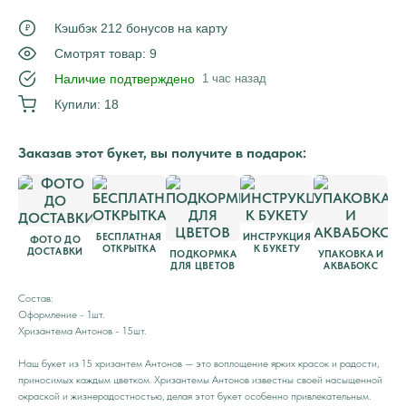
Кэшбэк 212 бонусов на карту
₽
Смотрят товар: 9
Наличие подтверждено
1 час назад
Купили: 18
Заказав этот букет, вы получите в подарок:
БЕСПЛАТНАЯ
ИНСТРУКЦИЯ
ФОТО ДО
ОТКРЫТКА
К БУКЕТУ
ДОСТАВКИ
ПОДКОРМКА
УПАКОВКА И
ДЛЯ ЦВЕТОВ
АКВАБОКС
Состав:
Оформление - 1шт.
Хризантема Антонов - 15шт.
Наш букет из 15 хризантем Антонов — это воплощение ярких красок и радости,
приносимых каждым цветком. Хризантемы Антонов известны своей насыщенной
окраской и жизнерадостностью, делая этот букет особенно привлекательным.