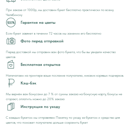
При заказе от 1000р, мы доставим букет бесплатно практически по всему
Челябинску
Гарантия на цветы
Если букет завянет в течении 72 часов мы заменим его бесплатно
Фото перед отправкой
Перед доставкой мы отправим вам фото букета, что бы вы увидели качество
цветов
Бесплатная открытка
Напечатаем на принтере ваше послание получателю, никаких корявых подчерков.
Кэш-бэк
Мы вернём вам бонусами до 7 % от суммы заказа на бонусную карту, бонусы не
сгорают, оплатить можно до 20% заказа
Инструкция по уходу
С каждым букетом мы отправляем Памятку по уходу за букетом и средство для
цветов, что поможет получателю дольше сохранить букет