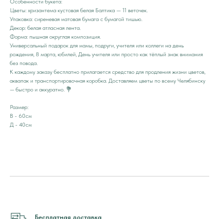
Особенности букета:
Цветы: хризантема кустовая белая Балтика — 11 веточек.
Упаковка: сиреневая матовая бумага с бумагой тишью.
Декор: белая атласная лента.
Форма: пышная округлая композиция.
Универсальный подарок для мамы, подруги, учителя или коллеги на день
рождения, 8 марта, юбилей, День учителя или просто как тёплый знак внимания
без повода.
К каждому заказу бесплатно прилагается средство для продления жизни цветов,
аквапак и транспортировочная коробка. Доставляем цветы по всему Челябинску
— быстро и аккуратно. 💐
Размер:
В - 60см
Д - 40см
Бесплатная доставка