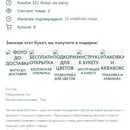
Кэшбэк 121 бонус на карту
₽
Смотрят товар: 2
Наличие подтверждено
10 undefined назад
Купили: 6
Заказав этот букет, вы получите в подарок:
БЕСПЛАТНАЯ
ИНСТРУКЦИЯ
ФОТО ДО
ОТКРЫТКА
К БУКЕТУ
ДОСТАВКИ
ПОДКОРМКА
УПАКОВКА И
ДЛЯ ЦВЕТОВ
АКВАБОКС
Состав:
Оформление 1шт.
Хризантема кустовая - 11шт.
Хризантема Балтика — один из самых популярных сортов кустовой хризантемы с
крупными пышными соцветиями. Одиннадцать белоснежных веточек в нежной
сиреневой упаковке создают воздушный и очень женственный букет который
подходит для любого повода.