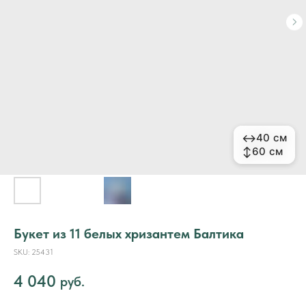
↔
↔
40 см
40 см
↕
↕
60 см
60 см
Букет из 11 белых хризантем Балтика
SKU:
25431
4 040
руб.