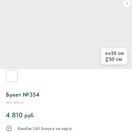
↔
↔
35 см
35 см
↕
↕
50 см
50 см
Букет №354
SKU:
40430
4 810
руб.
Кэшбэк 144 бонуса на карту
₽