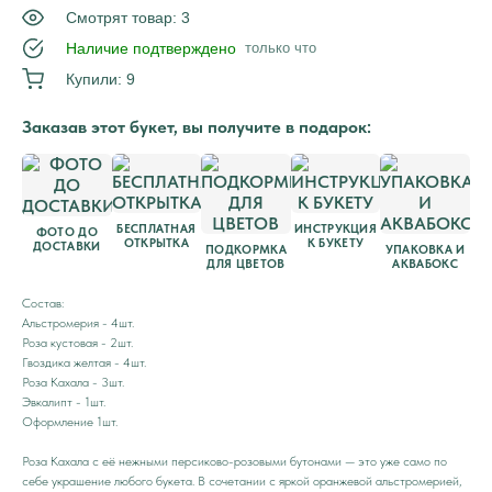
Смотрят товар: 3
Наличие подтверждено
только что
Купили: 9
Заказав этот букет, вы получите в подарок:
БЕСПЛАТНАЯ
ИНСТРУКЦИЯ
ФОТО ДО
ОТКРЫТКА
К БУКЕТУ
ДОСТАВКИ
ПОДКОРМКА
УПАКОВКА И
ДЛЯ ЦВЕТОВ
АКВАБОКС
Состав:
Альстромерия - 4шт.
Роза кустовая - 2шт.
Гвоздика желтая - 4шт.
Роза Кахала - 3шт.
Эвкалипт - 1шт.
Оформление 1шт.
Роза Кахала с её нежными персиково-розовыми бутонами — это уже само по
себе украшение любого букета. В сочетании с яркой оранжевой альстромерией,