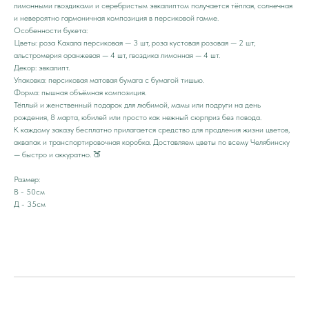
лимонными гвоздиками и серебристым эвкалиптом получается тёплая, солнечная
и невероятно гармоничная композиция в персиковой гамме.
Особенности букета:
Цветы: роза Кахала персиковая — 3 шт, роза кустовая розовая — 2 шт,
альстромерия оранжевая — 4 шт, гвоздика лимонная — 4 шт.
Декор: эвкалипт.
Упаковка: персиковая матовая бумага с бумагой тишью.
Форма: пышная объёмная композиция.
Тёплый и женственный подарок для любимой, мамы или подруги на день
рождения, 8 марта, юбилей или просто как нежный сюрприз без повода.
К каждому заказу бесплатно прилагается средство для продления жизни цветов,
аквапак и транспортировочная коробка. Доставляем цветы по всему Челябинску
— быстро и аккуратно. 🍑
Размер:
В - 50см
Д - 35см