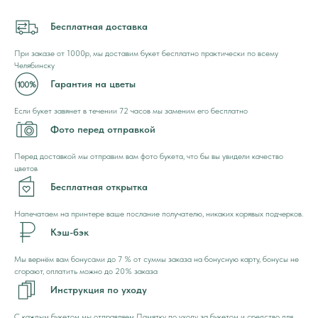
Бесплатная доставка
При заказе от 1000р, мы доставим букет бесплатно практически по всему
Челябинску
Гарантия на цветы
Если букет завянет в течении 72 часов мы заменим его бесплатно
Фото перед отправкой
Перед доставкой мы отправим вам фото букета, что бы вы увидели качество
цветов
Бесплатная открытка
Напечатаем на принтере ваше послание получателю, никаких корявых подчерков.
Кэш-бэк
Мы вернём вам бонусами до 7 % от суммы заказа на бонусную карту, бонусы не
сгорают, оплатить можно до 20% заказа
Инструкция по уходу
С каждым букетом мы отправляем Памятку по уходу за букетом и средство для