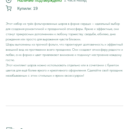
Наличие подтверждено
2 часа назад
Купили: 19
Этот набор из трёх фольгированных шаров в форме сердца — идеальный выбор
для создания романтичной и праздничной атмосферы. Яркие и эффектные, они
станут прекрасным дополнением к любому торжеству: свадьбе, юбилею, дню
рождения или просто для выражения чувств близким.
Шары выполнены из прочной фольги, что гарантирует долговечность и эффектный
внешний вид на протяжении всего праздника. Они создают атмосферу радости и
любви, а их форма и цвет привлекают внимание и поднимут настроение каждому
гостю.
Этот комплект шаров можно использовать отдельно или в сочетании с букетом
цветов для ещё более яркого и креативного оформления. Сделайте свой праздник
незабываемым с этим стильным и ярким аксессуаром!