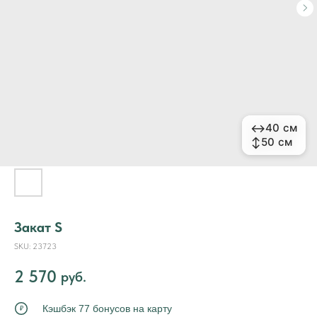
↔
↔
40 см
40 см
↕
↕
50 см
50 см
Закат S
SKU:
23723
2 570
руб.
Кэшбэк 77 бонусов на карту
₽