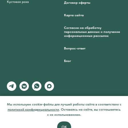
Кустовая роза
Договор оферты
Карта сайта
Согласие на обработку
персональных данных и получение
информационных рассылок
Вопрос-ответ
Блог
Мы используем cookie-файлы для лучшей работы сайта в соответствии с
по
литикой конфиденциальности
.
Оставаясь на сайте, вы соглашаетесь
1/4 сейчас,
Tilda
Made on
Out of stock
подели
остальное потом
с их использованием.
ОК