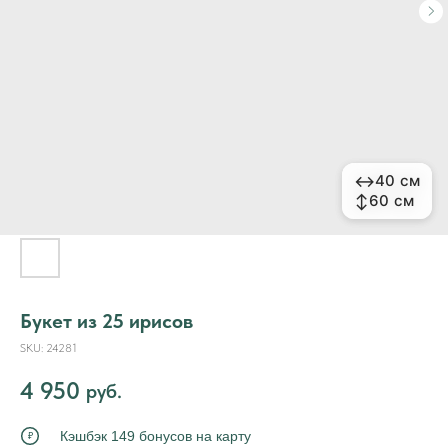
↔
↔
40 см
40 см
↕
↕
60 см
60 см
Букет из 25 ирисов
SKU:
24281
4 950
руб.
Кэшбэк 149 бонусов на карту
₽