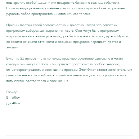
подчеркнуть особый момент или поздравить близких с важным событием.
Символизируя уважение, утонченность и гармонию, ирисы в букете призваны
украсить любое пространство и наполнить его теплом.
Ирисы известны своей элегантностью и яркостью цветов, что делает их
прекрасным выбором для выражения чувств. Они могут быть прекрасным
подарком для выражения уважения, дружбы или даже в знак поддержки. Ирисы,
со своими нежными оттенками и формами, прекрасно передают чувства и
эмоции.
Букет из 25 ирисов — это не только красивое сочетание цветов, но и магия,
которую они несут с собой. Они придают пространству особую энергию,
олицетворяют радость и восхищение природы. Этот букет станет замечательным
символом нежности и заботы, который запомнится надолго и подарит своему
получателю чувство тепла и восхищения.
Размер:
В - 60см
Д - 40см