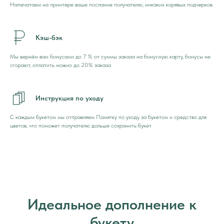
Напечатаем на принтере ваше послание получателю, никаких корявых подчерков.
Кэш-бэк
Мы вернём вам бонусами до 7 % от суммы заказа на бонусную карту, бонусы не
сгорают, оплатить можно до 20% заказа
Инструкция по уходу
С каждым букетом мы отправляем Памятку по уходу за букетом и средство для
цветов, что поможет получателю дольше сохранить букет
Идеальное дополнение к
букету