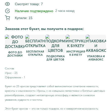
Смотрят товар: 7
Наличие подтверждено
2 часа назад
Купили: 15
Заказав этот букет, вы получите в подарок:
БЕСПЛАТНАЯ
ИНСТРУКЦИЯ
ФОТО ДО
ОТКРЫТКА
К БУКЕТУ
ДОСТАВКИ
ПОДКОРМКА
УПАКОВКА И
ДЛЯ ЦВЕТОВ
АКВАБОКС
Состав:
Ирис - 25
Оформление - 1
Букет из 25 ирисов представляет собой великолепное сочетание нежности,
красоты и изысканности. Ирисы, с их изящными лепестками и богатым цветовым
разнообразием, создают неповторимую атмосферу и являются символом
уважения, мудрости и чистоты.
Этот букет ирисов — это не только подарок, но и невероятная возможность