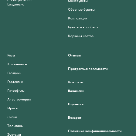
с 9:00 до 01:00
Монобукеты
Ежедневно
Сборные букеты
Композиции
Букеты в коробках
Корзины цветов
Розы
Отзывы
Хризантемы
Программа лояльности
Гвоздики
Гортензии
Контакты
Гипсофилы
Вакансии
Альстромерии
Гарантия
Ирисы
Лилии
Возврат
Тюльпаны
Политика конфиденциальности
Эустома