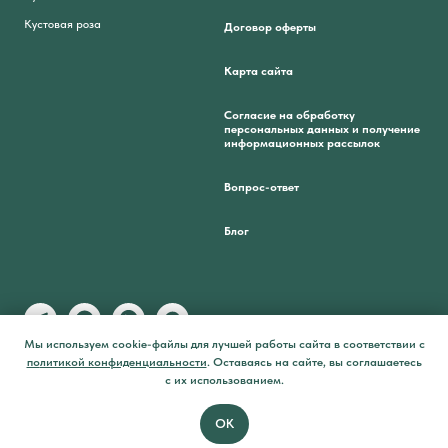
Кустовая роза
Договор оферты
Карта сайта
Согласие на обработку
персональных данных и получение
информационных рассылок
Вопрос-ответ
Блог
Мы используем cookie-файлы для лучшей работы сайта в соответствии с
по
литикой конфиденциальности
.
Оставаясь на сайте, вы соглашаетесь
1/4 сейчас,
Out of stock
подели
остальное потом
с их использованием.
Tilda
Made on
ОК
Позвонить
Главная
Каталог