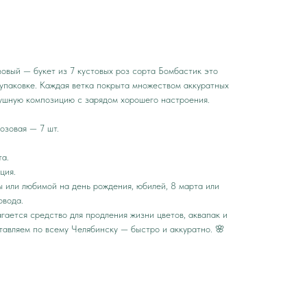
овый — букет из 7 кустовых роз сорта Бомбастик это
 упаковке. Каждая ветка покрыта множеством аккуратных
душную композицию с зарядом хорошего настроения.
озовая — 7 шт.
та.
ция.
ы или любимой на день рождения, юбилей, 8 марта или
овода.
гается средство для продления жизни цветов, аквапак и
тавляем по всему Челябинску — быстро и аккуратно. 🌸