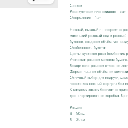
Состав
Роза кустовая пионовидная - 7шт.
Оформление - 1шт.
Нежный, пышный и невероятно роз
маленький розовый сад в розовой
бутонов, создавая объёмную, воз
Особенности букета:
Цветы: кустовая роза Бомбастик р
Упаковка: розовая матовая бумага.
Декор: ярко-розовая атласная лен
Форма: пышная объёмная компози
Отличный выбор для подруги, мам
просто как нежный сюрприз без п
К каждому заказу бесплатно прила
транспортировочная коробка. Дос
Размер:
В - 50см
Д - 30см