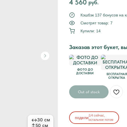
4 560
руб.
Tilda
Кэшбэк 137 бонусов на к
₽
Смотрят товар: 7
Купили: 14
Заказав этот букет, в
ФОТО ДО
ДОСТАВКИ
БЕСПЛАТНАЯ
ОТКРЫТКА
Out of stock
1/4 сейчас,
подели
↔
↔
30 см
30 см
остальное потом
↕
↕
50 см
50 см