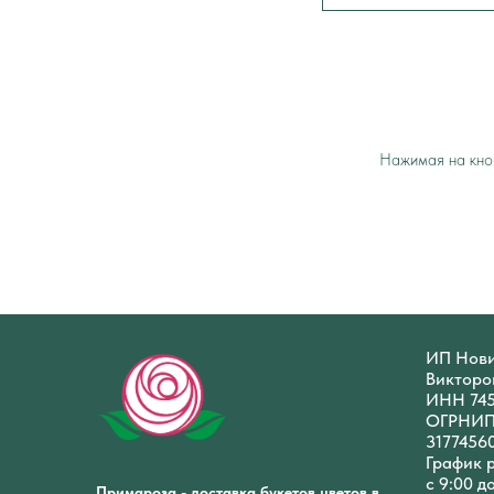
Нажимая на кноп
ИП Нови
Викторо
ИНН 74
ОГРНИ
3177456
График 
с 9:00 д
Примароза - доставка букетов цветов в