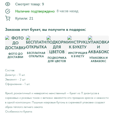
Смотрят товар: 9
Наличие подтверждено
8 часов назад
Купили: 21
Заказав этот букет, вы получите в подарок:
БЕСПЛАТНАЯ
ИНСТРУКЦИЯ
ФОТО ДО
ОТКРЫТКА
К БУКЕТУ
ДОСТАВКИ
ПОДКОРМКА
УПАКОВКА И
ДЛЯ ЦВЕТОВ
АКВАБОКС
Состав:
Диантус - 11 шт.
Эвкалипт - 2 шт
Оформление - 1 шт.
Яркий, романтичный и невероятно женственный — букет из 11 диантусов в
сиреневых и розовых тонах с ветками эвкалипта это праздник красок и нежности
в одной композиции. Пышные махровые бутоны в сиреневой упаковке создают
образ тёплого летнего заката.
Особенности букета: