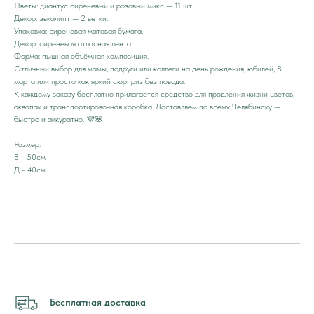
Цветы: диантус сиреневый и розовый микс — 11 шт.
Декор: эвкалипт — 2 ветки.
Упаковка: сиреневая матовая бумага.
Декор: сиреневая атласная лента.
Форма: пышная объёмная композиция.
Отличный выбор для мамы, подруги или коллеги на день рождения, юбилей, 8
марта или просто как яркий сюрприз без повода.
К каждому заказу бесплатно прилагается средство для продления жизни цветов,
аквапак и транспортировочная коробка. Доставляем по всему Челябинску —
быстро и аккуратно. 💜🌸
Размер:
В - 50см
Д - 40см
Бесплатная доставка