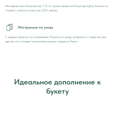
Мы вернём вам бонусами до 7 % от суммы заказа на бонусную карту, бонусы не
сгорают, оплатить можно до 20% заказа
Инструкция по уходу
С каждым букетом мы отправляем Памятку по уходу за букетом и средство для
цветов, что поможет получателю дольше сохранить букет
Идеальное дополнение к
букету