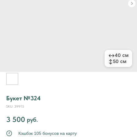
↔
↔
40 см
40 см
↕
↕
50 см
50 см
Букет №324
SKU:
39915
3 500
руб.
Кэшбэк 105 бонусов на карту
₽