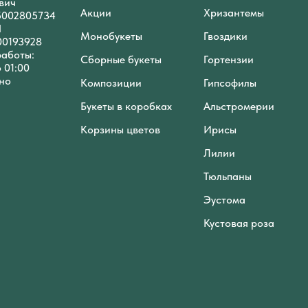
вич
Акции
Хризантемы
5002805734
П
Монобукеты
Гвоздики
00193928
работы:
Сборные букеты
Гортензии
о 01:00
но
Композиции
Гипсофилы
Букеты в коробках
Альстромерии
Корзины цветов
Ирисы
Лилии
Тюльпаны
Эустома
Кустовая роза