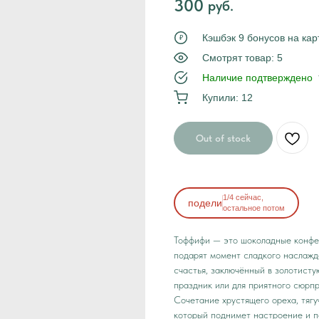
300
руб.
Tilda
Кэшбэк 9 бонусов на кар
₽
Смотрят товар: 5
Наличие подтверждено
Купили: 12
Out of stock
1/4 сейчас,
подели
остальное потом
Тоффифи — это шоколадные конфет
подарят момент сладкого наслажд
счастья, заключённый в золотисту
праздник или для приятного сюрпр
Сочетание хрустящего ореха, тягу
который поднимет настроение и 