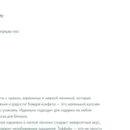
 Publishing
ту
только что
ы с орехом, карамелью и нежной начинкой, которые
ения и радости! Каждая конфета — это маленький кусочек
ю упаковку. Идеально подходит для подарка на любой
иза для близких.
чей карамели и мягкой начинки создают невероятный вкус,
подарит незабываемые ощущения. Тоффифи — это не просто