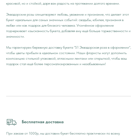
красивой, но и стойкой, даря вам радость на протяжении долгого времени.
Эквадорские розы олицетворяют любовь, уважение и признание, что делает этот
букет идеальным для самых значимых событий: свадьбы, юбилея, признания в
любви или как подарок для близкого человека. Утончённое оформление
подчеркивает изысканность букета, добавляя ему ещё больше торжественности и
значимости.
Мы гарантируем бережную доставку букета "51 Эквадорская роза в оформлении",
чтобы цветы прибыли в идеальном состоянии. Наши флористы могут дополнить
композицию стильной упаковкой, атласными лентами или открыткой, чтобы ваш
подарок стал ещё более персонализированным и незабываемым!
Бесплатная доставка
При заказе от 1000р, мы доставим букет бесплатно практически по всему