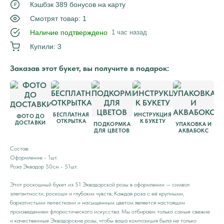
Кэшбэк 389 бонусов на карту
₽
Смотрят товар: 1
Наличие подтверждено
1 час назад
Купили: 3
Заказав этот букет, вы получите в подарок:
БЕСПЛАТНАЯ
ИНСТРУКЦИЯ
ФОТО ДО
ОТКРЫТКА
К БУКЕТУ
ДОСТАВКИ
ПОДКОРМКА
УПАКОВКА И
ДЛЯ ЦВЕТОВ
АКВАБОКС
Состав:
Оформление - 1шт.
Роза Эквадор 50см - 51шт.
Этот роскошный букет из 51 Эквадорской розы в оформлении — символ
элегантности, роскоши и глубоких чувств. Каждая роза с её крупными,
бархатистыми лепестками и насыщенным цветом является настоящим
произведением флористического искусства. Мы отбираем только самые свежие
и качественные Эквадорские розы, чтобы ваша композиция была не только