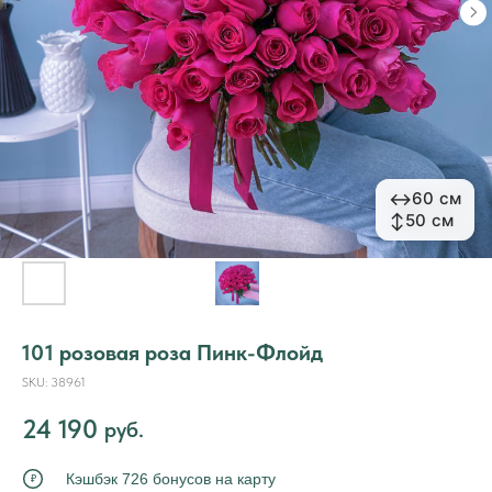
↔
↔
60 см
60 см
↕
↕
50 см
50 см
101 розовая роза Пинк-Флойд
SKU:
38961
24 190
руб.
Кэшбэк 726 бонусов на карту
₽