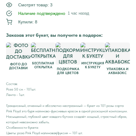
Смотрят товар: 3
Наличие подтверждено
1 час назад
Купили: 8
Заказав этот букет, вы получите в подарок:
БЕСПЛАТНАЯ
ИНСТРУКЦИЯ
ФОТО ДО
ОТКРЫТКА
К БУКЕТУ
ДОСТАВКИ
ПОДКОРМКА
УПАКОВКА И
ДЛЯ ЦВЕТОВ
АКВАБОКС
Состав:
Роза 50 см - 101шт.
Лента - 1шт.
Грандиозный, огненный и абсолютно неотразимый — букет из 101 розы сорта
Pink Floyd это буря малиново-фуксиевых красок в одной роскошной композиции.
Насыщенный, глубокий цвет каждого бутона создаёт мощный, страстный образ,
который невозможно забыть.
Особенности букета:
Цветы: роза Pink Floyd малиновая/фуксия — 101 шт.