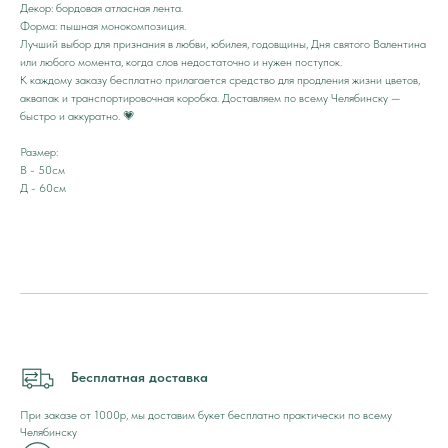
Декор: бордовая атласная лента.
Форма: пышная монокомпозиция.
Лучший выбор для признания в любви, юбилея, годовщины, Дня святого Валентина
или любого момента, когда слов недостаточно и нужен поступок.
К каждому заказу бесплатно прилагается средство для продления жизни цветов,
аквапак и транспортировочная коробка. Доставляем по всему Челябинску —
быстро и аккуратно. 💗
Размер:
В - 50см
Д - 60см
Бесплатная доставка
При заказе от 1000р, мы доставим букет бесплатно практически по всему
Челябинску