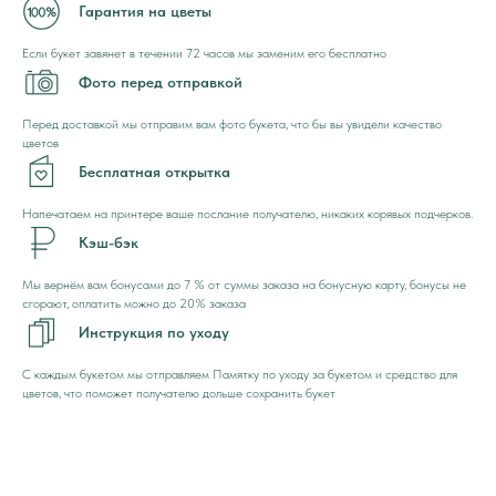
Гарантия на цветы
Если букет завянет в течении 72 часов мы заменим его бесплатно
Фото перед отправкой
Перед доставкой мы отправим вам фото букета, что бы вы увидели качество
цветов
Бесплатная открытка
Напечатаем на принтере ваше послание получателю, никаких корявых подчерков.
Кэш-бэк
Мы вернём вам бонусами до 7 % от суммы заказа на бонусную карту, бонусы не
сгорают, оплатить можно до 20% заказа
Инструкция по уходу
С каждым букетом мы отправляем Памятку по уходу за букетом и средство для
цветов, что поможет получателю дольше сохранить букет