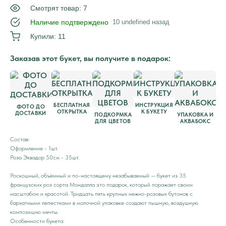
Смотрят товар: 7
Наличие подтверждено
10 undefined назад
Купили: 11
Заказав этот букет, вы получите в подарок:
БЕСПЛАТНАЯ
ИНСТРУКЦИЯ
ФОТО ДО
ОТКРЫТКА
К БУКЕТУ
ДОСТАВКИ
ПОДКОРМКА
УПАКОВКА И
ДЛЯ ЦВЕТОВ
АКВАБОКС
Состав:
Оформление - 1шт.
Роза Эквадор 50см - 35шт.
Роскошный, объёмный и по-настоящему незабываемый — букет из 35
французских роз сорта Мондалла это подарок, который поражает своим
масштабом и красотой. Тридцать пять крупных нежно-розовых бутонов с
бархатными лепестками в молочной упаковке создают пышную, воздушную
композицию мечты.
Особенности букета: