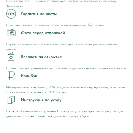
При заказе от 1000р, мы доставим букет бесплатно практически по всему
Челябинску
Гарантия на цветы
Если букет завянет в течении 72 часов мы заменим его бесплатно
Фото перед отправкой
Перед доставкой мы отправим вам фото букета, что бы вы увидели качество
цветов
Бесплатная открытка
Напечатаем на принтере ваше послание получателю, никаких корявых подчерков.
Кэш-бэк
Мы вернём вам бонусами до 7 % от суммы заказа на бонусную карту, бонусы не
сгорают, оплатить можно до 20% заказа
Инструкция по уходу
С каждым букетом мы отправляем Памятку по уходу за букетом и средство для
цветов, что поможет получателю дольше сохранить букет