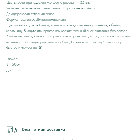
Цветы: роза французская Мондалла розовая — 35 шт.
Упаковка: молочная матовая бумага + прозрачная плёнка.
Декор: розовая атласная лента.
Форма: пышная объёмная композиция.
Лучший выбор для любимой, мамы или подруги на день рождения, юбилей,
годовщину, 8 марта или просто как восхитительный знак внимания без повода.
К каждому заказу бесплатно прилагается средство для продления жизни цветов,
аквапак и транспортировочная коробка. Доставляем по всему Челябинску —
быстро и аккуратно. 🌸
Размер:
В - 60см
Д - 55см
Бесплатная доставка