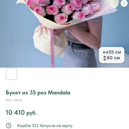
↔
↔
55 см
55 см
↕
↕
60 см
60 см
Букет из 35 роз Mandala
SKU:
39661
10 410
руб.
Кэшбэк 312 бонусов на карту
₽