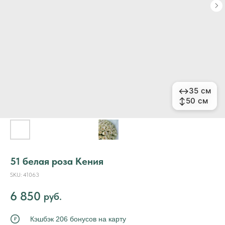
↔
↔
35 см
35 см
↕
↕
50 см
50 см
51 белая роза Кения
SKU:
41063
6 850
руб.
Кэшбэк 206 бонусов на карту
₽