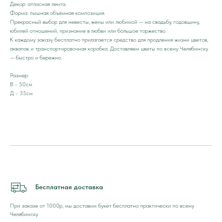
Декор: атласная лента.
Форма: пышная объёмная композиция.
Прекрасный выбор для невесты, жены или любимой — на свадьбу, годовщину,
юбилей отношений, признание в любви или большое торжество.
К каждому заказу бесплатно прилагается средство для продления жизни цветов,
аквапак и транспортировочная коробка. Доставляем цветы по всему Челябинску
— быстро и бережно.
Размер:
В - 50см
Д - 35см
Бесплатная доставка
При заказе от 1000р, мы доставим букет бесплатно практически по всему
Челябинску