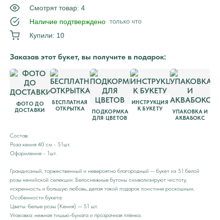
Смотрят товар: 4
Наличие подтверждено
только что
Купили: 10
Заказав этот букет, вы получите в подарок:
БЕСПЛАТНАЯ
ИНСТРУКЦИЯ
ФОТО ДО
ОТКРЫТКА
К БУКЕТУ
ДОСТАВКИ
ПОДКОРМКА
УПАКОВКА И
ДЛЯ ЦВЕТОВ
АКВАБОКС
Состав:
Роза кения 40 см - 51шт.
Оформление - 1шт.
Грандиозный, торжественный и невероятно благородный — букет из 51 белой
розы кенийской селекции. Белоснежные бутоны символизируют чистоту,
искренность и большую любовь, делая такой подарок поистине роскошным.
Особенности букета:
Цветы: белые розы (Кения) — 51 шт.
Упаковка: нежная тишью-бумага и прозрачная плёнка.