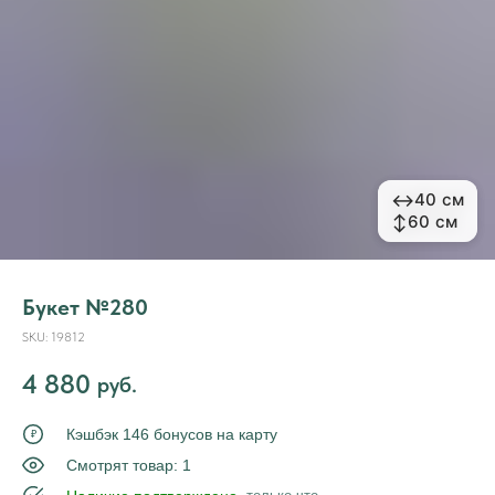
↔
↔
40 см
40 см
↕
↕
60 см
60 см
Букет №280
SKU:
19812
4 880
руб.
Кэшбэк 146 бонусов на карту
₽
Смотрят товар: 1