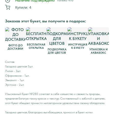
Наличие подтверждено
только что
Купили: 4
Заказав этот букет, вы получите в подарок:
БЕСПЛАТНАЯ
ИНСТРУКЦИЯ
ФОТО ДО
ОТКРЫТКА
К БУКЕТУ
ДОСТАВКИ
ПОДКОРМКА
УПАКОВКА И
ДЛЯ ЦВЕТОВ
АКВАБОКС
Состав:
Гвоздика цветная 5шт.
Лилия - 3шт.
Оформление - 1шт.
Эвкалипт - 1шт.
Эустома - 2шт.
Изысканный букет №280 сочетает в себе изящество и свежесть природы,
предлагая богатую гамму красок и текстур. Составленный с заботой о деталях,
этот букет обещает принести неповторимое удовольствие своему обладателю.
Гвоздика цветная, благородно выгибающаяся, приносит в букет нотки