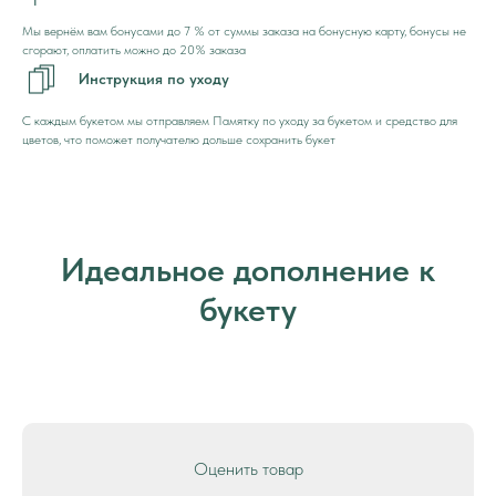
Мы вернём вам бонусами до 7 % от суммы заказа на бонусную карту, бонусы не
сгорают, оплатить можно до 20% заказа
Инструкция по уходу
С каждым букетом мы отправляем Памятку по уходу за букетом и средство для
цветов, что поможет получателю дольше сохранить букет
Идеальное дополнение к
букету
Оценить товар