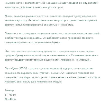
изысканности и элегантности. Ее насыщенный цвет создает основу для этой
композиции, добавляя акцент и контраст в букет.
Лилии, символизирующие чистоту и изящество, придают букету изысканное
величие и красоту. Их деликатные лепестки распространяют неповторимый
аромат, наполняя пространство свежестью и нежностью.
Эвкалипт, с его изящными листьями и ароматом, дополняет композицию своей
особой текстурой и ароматом. Он добавляет нотки природной свежести,
создавая гармонию в этом уникальном букете.
Эустома, цветок с насыщенным ароматом и изысканным внешним видом,
придает букету неповторимый шарм и женственность. Ее нежные лепестки и
аромат создают неповторимый акцент в этой прекрасной композиции.
Этот букет №280 – это не только прекрасный подарок, но и уникальная
возможность выразить свои чувства и эмоции. Он идеально подходит для
создания атмосферы тепла и уюта, а также является замечательным способом
передать свои наилучшие пожелания и эмоции.
Размер:
В - 60см
Д - 40см