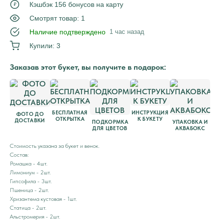
Кэшбэк 156 бонусов на карту
₽
Смотрят товар: 1
Наличие подтверждено
1 час назад
Купили: 3
Заказав этот букет, вы получите в подарок:
БЕСПЛАТНАЯ
ИНСТРУКЦИЯ
ФОТО ДО
ОТКРЫТКА
К БУКЕТУ
ДОСТАВКИ
ПОДКОРМКА
УПАКОВКА И
ДЛЯ ЦВЕТОВ
АКВАБОКС
Стоимость указана за букет и венок.
Состав:
Ромашка - 4шт.
Лимониум - 2шт.
Гипсофила - 3шт.
Пшеница - 2шт.
Хризантема кустовая - 1шт.
Статица - 2шт.
Альстромерия - 2шт.