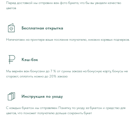
Перед доставкой мы отправим вам фото букета, что бы вы увидели качество
цветов
Бесплатная открытка
Напечатаем на принтере ваше послание получателю, никаких корявых подчерков.
Кэш-бэк
Мы вернём вам бонусами до 7 % от суммы заказа на бонусную карту, бонусы не
сгорают, оплатить можно до 20% заказа
Инструкция по уходу
С каждым букетом мы отправляем Памятку по уходу за букетом и средство для
цветов, что поможет получателю дольше сохранить букет