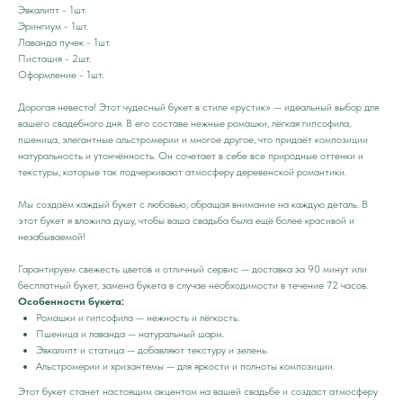
Эвкалипт - 1шт.
Эрингиум - 1шт.
Лаванда пучек - 1шт.
Пистация - 2шт.
Оформление - 1шт.
Дорогая невеста! Этот чудесный букет в стиле «рустик» — идеальный выбор для
вашего свадебного дня. В его составе нежные ромашки, лёгкая гипсофила,
пшеница, элегантные альстромерии и многое другое, что придаёт композиции
натуральность и утончённость. Он сочетает в себе все природные оттенки и
текстуры, которые так подчеркивают атмосферу деревенской романтики.
Мы создаём каждый букет с любовью, обращая внимание на каждую деталь. В
этот букет я вложила душу, чтобы ваша свадьба была ещё более красивой и
незабываемой!
Гарантируем свежесть цветов и отличный сервис — доставка за 90 минут или
бесплатный букет, замена букета в случае необходимости в течение 72 часов.
Особенности букета:
Ромашки и гипсофила — нежность и лёгкость.
Пшеница и лаванда — натуральный шарм.
Эвкалипт и статица — добавляют текстуру и зелень.
Альстромерии и хризантемы — для яркости и полноты композиции.
Этот букет станет настоящим акцентом на вашей свадьбе и создаст атмосферу