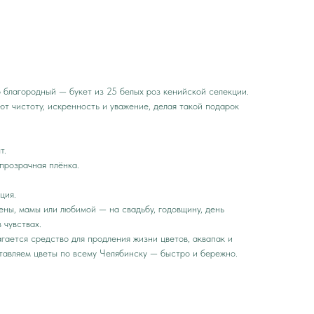
 благородный — букет из 25 белых роз кенийской селекции.
т чистоту, искренность и уважение, делая такой подарок
т.
прозрачная плёнка.
ция.
ены, мамы или любимой — на свадьбу, годовщину, день
 чувствах.
гается средство для продления жизни цветов, аквапак и
тавляем цветы по всему Челябинску — быстро и бережно.