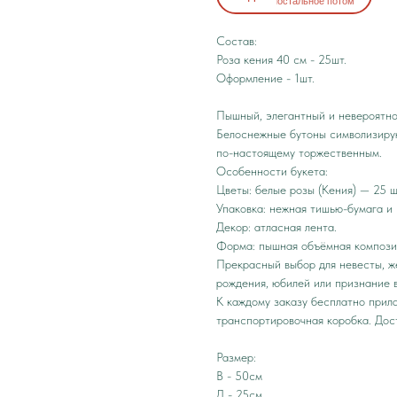
остальное потом
Состав:
Роза кения 40 см - 25шт.
Оформление - 1шт.
Пышный, элегантный и невероятно
Белоснежные бутоны символизирую
по-настоящему торжественным.
Особенности букета:
Цветы: белые розы (Кения) — 25 ш
Упаковка: нежная тишью-бумага и 
Декор: атласная лента.
Форма: пышная объёмная компози
Прекрасный выбор для невесты, ж
рождения, юбилей или признание в
К каждому заказу бесплатно прила
транспортировочная коробка. Дос
Размер:
В - 50см
Д - 25см