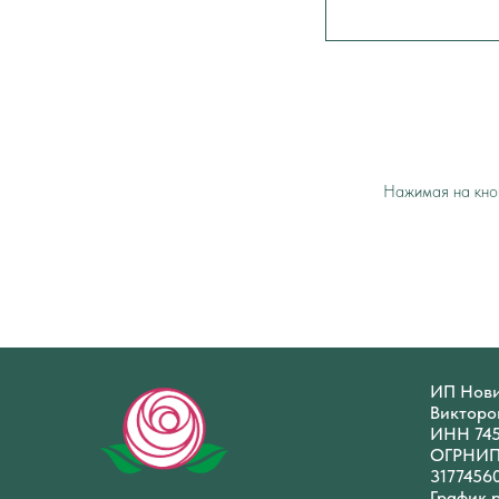
Нажимая на кноп
ИП Нови
Викторо
ИНН 74
ОГРНИ
3177456
График 